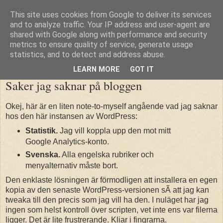
This site uses cookies from Google to deliver its services
blogg.fjeldstad.se
and to analyze traffic. Your IP address and user-agent are
shared with Google along with performance and security
metrics to ensure quality of service, generate usage
statistics, and to detect and address abuse.
söndag 25 mars 2007
LEARN MORE
GOT IT
Saker jag saknar på bloggen
Okej, här är en liten note-to-myself angående vad jag saknar
hos den här instansen av WordPress:
Statistik.
Jag vill koppla upp den mot mitt
Google Analytics-konto.
Svenska.
Alla engelska rubriker och
menyalternativ måste bort.
Den enklaste lösningen är förmodligen att installera en egen
kopia av den senaste WordPress-versionen sÃ att jag kan
tweaka till den precis som jag vill ha den. I nuläget har jag
ingen som helst kontroll över scripten, vet inte ens var filerna
ligger. Det är lite frustrerande. Kliar i fingrarna.