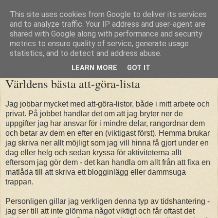
This site uses cookies from Google to deliver its services
blogg.fjeldstad.se
and to analyze traffic. Your IP address and user-agent are
shared with Google along with performance and security
metrics to ensure quality of service, generate usage
statistics, and to detect and address abuse.
måndag 28 januari 2008
LEARN MORE
GOT IT
Världens bästa att-göra-lista
Jag jobbar mycket med att-göra-listor, både i mitt arbete och
privat. På jobbet handlar det om att jag bryter ner de
uppgifter jag har ansvar för i mindre delar, rangordnar dem
och betar av dem en efter en (viktigast först). Hemma brukar
jag skriva ner allt möjligt som jag vill hinna få gjort under en
dag eller helg och sedan kryssa för aktiviteterna allt
eftersom jag gör dem - det kan handla om allt från att fixa en
matlåda till att skriva ett blogginlägg eller dammsuga
trappan.
Personligen gillar jag verkligen denna typ av tidshantering -
jag ser till att inte glömma något viktigt och får oftast det