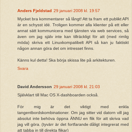
Anders Fjeldstad
29 januari 2008 kl. 19:57
Mycket bra kommentarer så långt! Att ta fram ett publikt API
är en schysst idé. Troligen kommer alla klienter på ett eller
annat sätt kommunicera med tjänsten via web services, så
även om jag själv inte kan tillräckligt för att (med rimlig
möda) skriva ett Linuxkompatibelt API så kan ju faktiskt
någon annan göra det om intresset finns.
Känns kul detta! Ska börja skissa lite på arkitekturen.
Svara
David Andersson
29 januari 2008 kl. 21:03
Självklart till Mac OS X-dashboarden också.
För mig är det viktigt med enkla
tangentbordskombinationer. Om jag sitter vid datorn vill jag
absolut inte behöva öppna ÄNNU en flik för att skriva vad
jag vill göra. (tyvärr är det fortfarande dåligt integrerat med
att tabba in till direkta flikar)