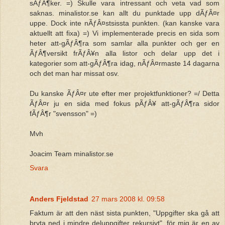
sÃƒÂ¶ker. =) Skulle vara intressant och veta vad som
saknas. minalistor.se kan allt du punktade upp dÃƒÂ¤r
uppe. Dock inte nÃƒÂ¤stsissta punkten. (kan kanske vara
aktuellt att fixa) =) Vi implementerade precis en sida som
heter att-gÃƒÂ¶ra som samlar alla punkter och ger en
ÃƒÂ¶versikt frÃƒÂ¥n alla listor och delar upp det i
kategorier som att-gÃƒÂ¶ra idag, nÃƒÂ¤rmaste 14 dagarna
och det man har missat osv.
Du kanske ÃƒÂ¤r ute efter mer projektfunktioner? =/ Detta
ÃƒÂ¤r ju en sida med fokus pÃƒÂ¥ att-gÃƒÂ¶ra sidor
fÃƒÂ¶r "svensson" =)
Mvh
Joacim Team minalistor.se
Svara
Anders Fjeldstad
27 mars 2008 kl. 09:58
Faktum är att den näst sista punkten, "Uppgifter ska gå att
bryta ned i mindre deluppgifter rekursivt", för mig är en av