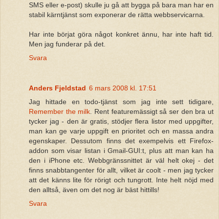
SMS eller e-post) skulle ju gå att bygga på bara man har en
stabil kärntjänst som exponerar de rätta webbservicarna.
Har inte börjat göra något konkret ännu, har inte haft tid.
Men jag funderar på det.
Svara
Anders Fjeldstad
6 mars 2008 kl. 17:51
Jag hittade en todo-tjänst som jag inte sett tidigare,
Remember the milk
. Rent featuremässigt så ser den bra ut
tycker jag - den är gratis, stödjer flera listor med uppgifter,
man kan ge varje uppgift en prioritet och en massa andra
egenskaper. Dessutom finns det exempelvis ett Firefox-
addon som visar listan i Gmail-GUI:t, plus att man kan ha
den i iPhone etc. Webbgränssnittet är väl helt okej - det
finns snabbtangenter för allt, vilket är coolt - men jag tycker
att det känns lite för rörigt och tungrott. Inte helt nöjd med
den alltså, även om det nog är bäst hittills!
Svara