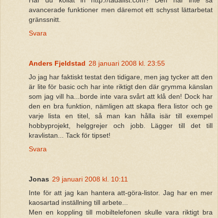
Har du kollat in http://tadalist.com? Den har inte så
avancerade funktioner men däremot ett schysst lättarbetat
gränssnitt.
Svara
Anders Fjeldstad
28 januari 2008 kl. 23:55
Jo jag har faktiskt testat den tidigare, men jag tycker att den
är lite för basic och har inte riktigt den där grymma känslan
som jag vill ha...borde inte vara svårt att klå den! Dock har
den en bra funktion, nämligen att skapa flera listor och ge
varje lista en titel, så man kan hålla isär till exempel
hobbyprojekt, helggrejer och jobb. Lägger till det till
kravlistan... Tack för tipset!
Svara
Jonas
29 januari 2008 kl. 10:11
Inte för att jag kan hantera att-göra-listor. Jag har en mer
kaosartad inställning till arbete...
Men en koppling till mobiltelefonen skulle vara riktigt bra