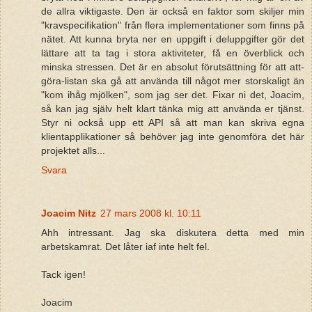
de allra viktigaste. Den är också en faktor som skiljer min
"kravspecifikation" från flera implementationer som finns på
nätet. Att kunna bryta ner en uppgift i deluppgifter gör det
lättare att ta tag i stora aktiviteter, få en överblick och
minska stressen. Det är en absolut förutsättning för att att-
göra-listan ska gå att använda till något mer storskaligt än
"kom ihåg mjölken", som jag ser det. Fixar ni det, Joacim,
så kan jag själv helt klart tänka mig att använda er tjänst.
Styr ni också upp ett API så att man kan skriva egna
klientapplikationer så behöver jag inte genomföra det här
projektet alls...
Svara
Joacim Nitz
27 mars 2008 kl. 10:11
Ahh intressant. Jag ska diskutera detta med min
arbetskamrat. Det låter iaf inte helt fel.
Tack igen!
Joacim