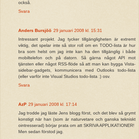
också.
Svara
Anders Bursjöö
29 januari 2008 kl. 15:31
Intressant projekt. Jag tycker tillgängligheten är extremt
viktig, det spelar inte så stor roll om en TODO-lista är hur
bra som helst om jag inte kan ha den tillgänglig i både
mobiltelefon och på datorn. Så gärna något API mot
tjänsten eller något RSS-flöde så att man kan bygga Vista-
sidebar-gadgets, kommunicera med Outlooks todo-lista
(eller varför inte Visual Studios todo-lista :) osv.
Svara
AzP
29 januari 2008 kl. 17:14
Jag trodde jag läste Jens blogg först, och det blev så grymt
konstigt när han (som är naturvetare och ganska tekniskt
ointresserad) börjar prata om att SKRIVA APPLIKATIONER!
Men sedan förstod jag.