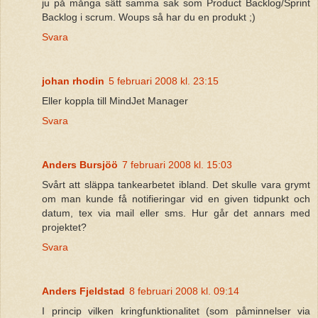
ju på många sätt samma sak som Product Backlog/Sprint
Backlog i scrum. Woups så har du en produkt ;)
Svara
johan rhodin
5 februari 2008 kl. 23:15
Eller koppla till MindJet Manager
Svara
Anders Bursjöö
7 februari 2008 kl. 15:03
Svårt att släppa tankearbetet ibland. Det skulle vara grymt
om man kunde få notifieringar vid en given tidpunkt och
datum, tex via mail eller sms. Hur går det annars med
projektet?
Svara
Anders Fjeldstad
8 februari 2008 kl. 09:14
I princip vilken kringfunktionalitet (som påminnelser via