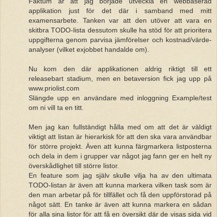
Faktum är att jag började utveckla en webbaserad
applikation just för det där i samband med mitt
examensarbete. Tanken var att den utöver att vara en
skitbra TODO-lista dessutom skulle ha stöd för att prioritera
uppgifterna genom parvisa jämförelser och kostnad/värde-
analyser (vilket exjobbet handalde om).
Nu kom den där applikationen aldrig riktigt till ett
releasebart stadium, men en betaversion fick jag upp på
www.priolist.com
Slängde upp en användare med inloggning Example/test
om ni vill ta en titt.
Men jag kan fullständigt hålla med om att det är väldigt
viktigt att listan är hierarkisk för att den ska vara användbar
för större projekt. Även att kunna färgmarkera listposterna
och dela in dem i grupper var något jag fann ger en helt ny
överskådlighet till större listor.
En feature som jag själv skulle vilja ha av den ultimata
TODO-listan är även att kunna markera vilken task som är
den man arbetar på för tillfället och få den uppförstorad på
något sätt. En tanke är även att kunna markera en sådan
för alla sina listor för att få en översikt där de visas sida vid