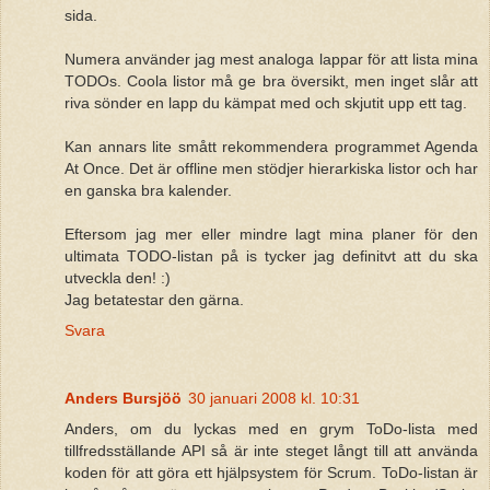
sida.
Numera använder jag mest analoga lappar för att lista mina
TODOs. Coola listor må ge bra översikt, men inget slår att
riva sönder en lapp du kämpat med och skjutit upp ett tag.
Kan annars lite smått rekommendera programmet Agenda
At Once. Det är offline men stödjer hierarkiska listor och har
en ganska bra kalender.
Eftersom jag mer eller mindre lagt mina planer för den
ultimata TODO-listan på is tycker jag definitvt att du ska
utveckla den! :)
Jag betatestar den gärna.
Svara
Anders Bursjöö
30 januari 2008 kl. 10:31
Anders, om du lyckas med en grym ToDo-lista med
tillfredsställande API så är inte steget långt till att använda
koden för att göra ett hjälpsystem för Scrum. ToDo-listan är